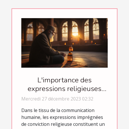
L'importance des
expressions religieuses
dans la communication
Mercredi 27 décembre 2023 02:32
quotidienne des
Dans le tissu de la communication
musulmans
humaine, les expressions imprégnées
de conviction religieuse constituent un