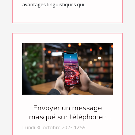
avantages linguistiques qui...
Envoyer un message
masqué sur téléphone :
comment s’y prendre ?
Lundi 30 octobre 2023 12:59