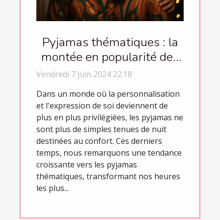
Pyjamas thématiques : la
montée en popularité des
vêtements de nuit festifs
Vendredi 7 juin 2024 22:18
et occasionnels
Dans un monde où la personnalisation
et l'expression de soi deviennent de
plus en plus privilégiées, les pyjamas ne
sont plus de simples tenues de nuit
destinées au confort. Ces derniers
temps, nous remarquons une tendance
croissante vers les pyjamas
thématiques, transformant nos heures
les plus...