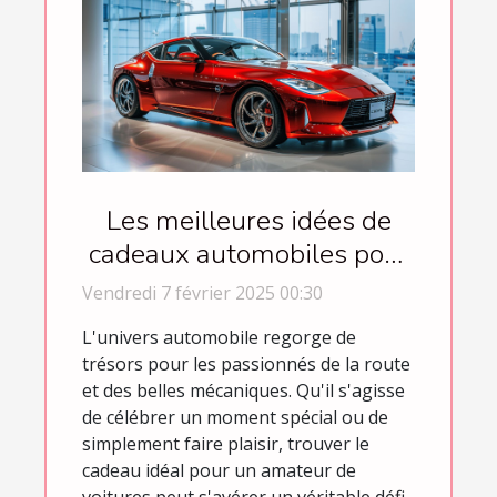
Les meilleures idées de
cadeaux automobiles pour
chaque occasion
Vendredi 7 février 2025 00:30
L'univers automobile regorge de
trésors pour les passionnés de la route
et des belles mécaniques. Qu'il s'agisse
de célébrer un moment spécial ou de
simplement faire plaisir, trouver le
cadeau idéal pour un amateur de
voitures peut s'avérer un véritable défi.