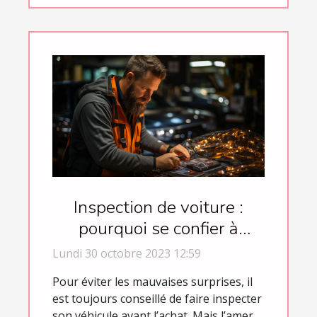
Inspection de voiture :
pourquoi se confier à
Trustoo ?
Lundi 30 octobre 2023 12:59
Pour éviter les mauvaises surprises, il
est toujours conseillé de faire inspecter
son véhicule avant l’achat. Mais l’amer