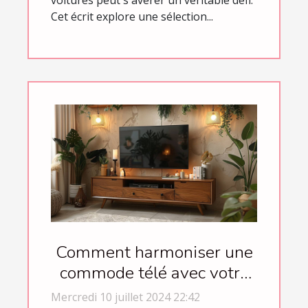
Cet écrit explore une sélection...
Comment harmoniser une
commode télé avec votre
décoration intérieure
Mercredi 10 juillet 2024 22:42