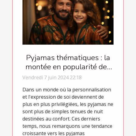
Pyjamas thématiques : la
montée en popularité des
vêtements de nuit festifs
Vendredi 7 juin 2024 22:18
et occasionnels
Dans un monde où la personnalisation
et l'expression de soi deviennent de
plus en plus privilégiées, les pyjamas ne
sont plus de simples tenues de nuit
destinées au confort. Ces derniers
temps, nous remarquons une tendance
croissante vers les pyjamas