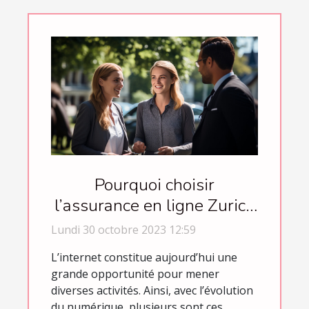
Pourquoi choisir
l’assurance en ligne Zurich
Connect ?
Lundi 30 octobre 2023 12:59
L’internet constitue aujourd’hui une
grande opportunité pour mener
diverses activités. Ainsi, avec l’évolution
du numérique, plusieurs sont ces