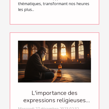
thématiques, transformant nos heures
les plus...
L'importance des
expressions religieuses
dans la communication
Mercredi 27 décembre 2023 02:32