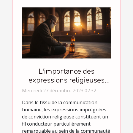
L'importance des
expressions religieuses
dans la communication
Mercredi 27 décembre 2023 02:32
quotidienne des
Dans le tissu de la communication
musulmans
humaine, les expressions imprégnées
de conviction religieuse constituent un
fil conducteur particulièrement
remarquable au sein de la communauté