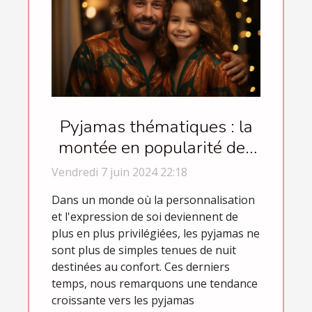
Pyjamas thématiques : la
montée en popularité des
vêtements de nuit festifs
Vendredi 7 juin 2024 22:18
et occasionnels
Dans un monde où la personnalisation
et l'expression de soi deviennent de
plus en plus privilégiées, les pyjamas ne
sont plus de simples tenues de nuit
destinées au confort. Ces derniers
temps, nous remarquons une tendance
croissante vers les pyjamas