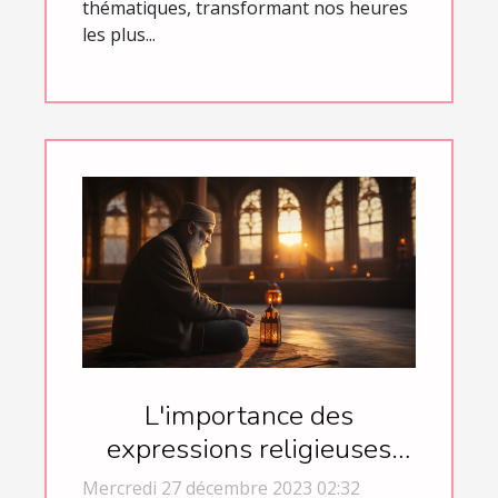
thématiques, transformant nos heures
les plus...
L'importance des
expressions religieuses
dans la communication
Mercredi 27 décembre 2023 02:32