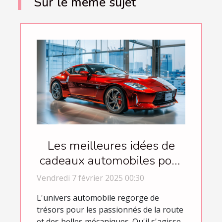
Sur le même sujet
Les meilleures idées de
cadeaux automobiles pour
chaque occasion
Vendredi 7 février 2025 00:30
L'univers automobile regorge de
trésors pour les passionnés de la route
et des belles mécaniques. Qu'il s'agisse