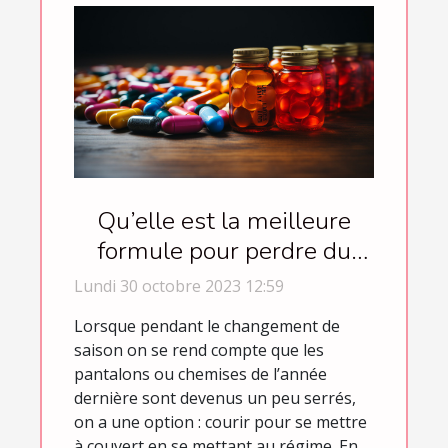
Qu’elle est la meilleure
formule pour perdre du
poids ?
Lundi 30 octobre 2023 12:59
Lorsque pendant le changement de
saison on se rend compte que les
pantalons ou chemises de l’année
dernière sont devenus un peu serrés,
on a une option : courir pour se mettre
à couvert en se mettant au régime. En