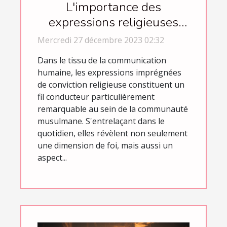
L'importance des
expressions religieuses
dans la communication
Mercredi 27 décembre 2023 02:32
quotidienne des
Dans le tissu de la communication
musulmans
humaine, les expressions imprégnées
de conviction religieuse constituent un
fil conducteur particulièrement
remarquable au sein de la communauté
musulmane. S'entrelaçant dans le
quotidien, elles révèlent non seulement
une dimension de foi, mais aussi un
aspect...