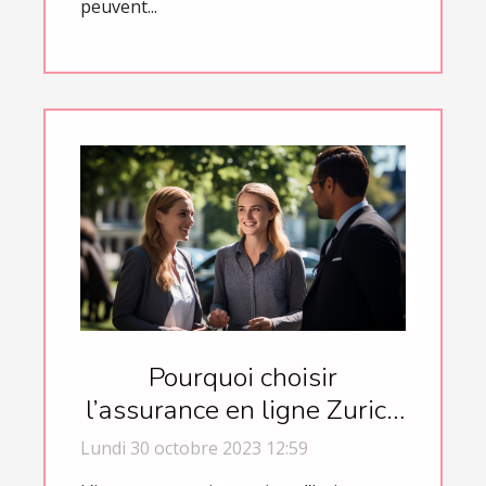
peuvent...
Pourquoi choisir
l’assurance en ligne Zurich
Connect ?
Lundi 30 octobre 2023 12:59