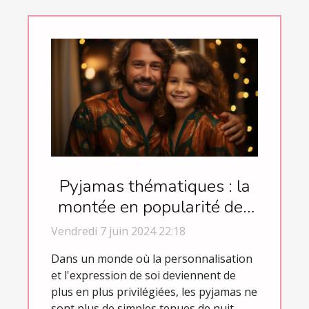
Pyjamas thématiques : la
montée en popularité des
vêtements de nuit festifs
Vendredi 7 juin 2024 22:18
et occasionnels
Dans un monde où la personnalisation
et l'expression de soi deviennent de
plus en plus privilégiées, les pyjamas ne
sont plus de simples tenues de nuit