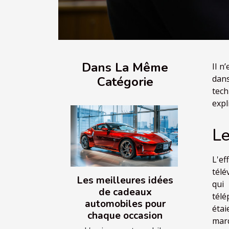
Dans La Même
Il n
dans
Catégorie
tech
expl
Le
L'ef
télé
Les meilleures idées
qui 
de cadeaux
télé
automobiles pour
étai
chaque occasion
marq