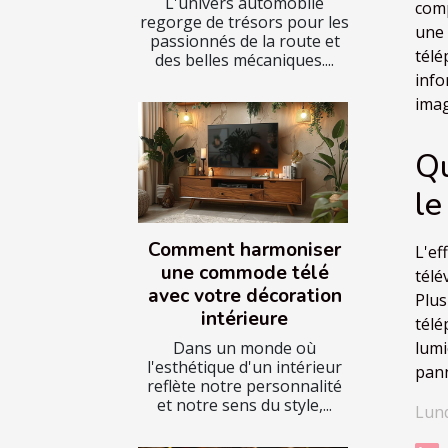
L'univers automobile
comp
regorge de trésors pour les
une 
passionnés de la route et
télé
des belles mécaniques....
info
imag
Qu
le
Comment harmoniser
L'e
une commode télé
télé
avec votre décoration
Plus
intérieure
télé
Dans un monde où
lumi
l'esthétique d'un intérieur
pann
reflète notre personnalité
et notre sens du style,...
Lund