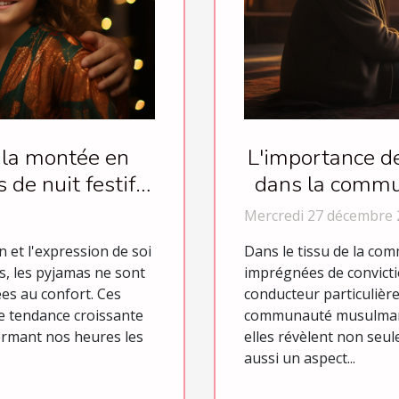
L'importance de
 la montée en
dans la commu
de nuit festifs
els
Mercredi 27 décembre 
Dans le tissu de la co
 et l'expression de soi
imprégnées de convictio
s, les pyjamas ne sont
conducteur particulièr
ées au confort. Ces
communauté musulmane.
 tendance croissante
elles révèlent non seu
ormant nos heures les
aussi un aspect...