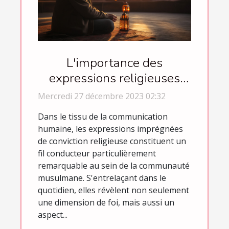
L'importance des
expressions religieuses
dans la communication
Mercredi 27 décembre 2023 02:32
quotidienne des
Dans le tissu de la communication
musulmans
humaine, les expressions imprégnées
de conviction religieuse constituent un
fil conducteur particulièrement
remarquable au sein de la communauté
musulmane. S'entrelaçant dans le
quotidien, elles révèlent non seulement
une dimension de foi, mais aussi un
aspect...