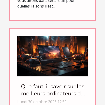
vous dirons dans cet article pour
quelles raisons il est...
Que faut-il savoir sur les
meilleurs ordinateurs de
l’année 2021 ?
Lundi 30 octobre 2023 12:59