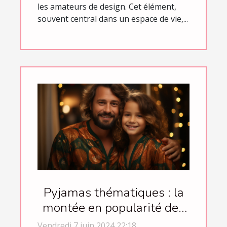
les amateurs de design. Cet élément,
souvent central dans un espace de vie,...
Pyjamas thématiques : la
montée en popularité des
vêtements de nuit festifs
Vendredi 7 juin 2024 22:18