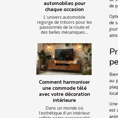
automobiles pour
de p
chaque occasion
Opte
L'univers automobile
regorge de trésors pour les
de s
passionnés de la route et
jour
des belles mécaniques....
ains
Pr
pe
Bien
au p
Comment harmoniser
plaq
une commode télé
loca
avec votre décoration
intérieure
Une 
Dans un monde où
est 
l'esthétique d'un intérieur
anim
reflète notre personnalité