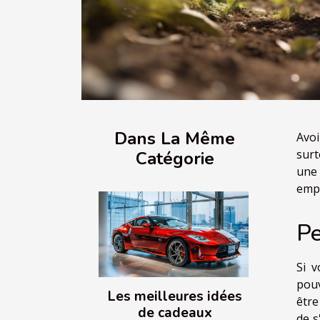
Dans La Même
Avoi
surt
Catégorie
une
empê
Pe
Si 
pou
Les meilleures idées
être
de cadeaux
de s