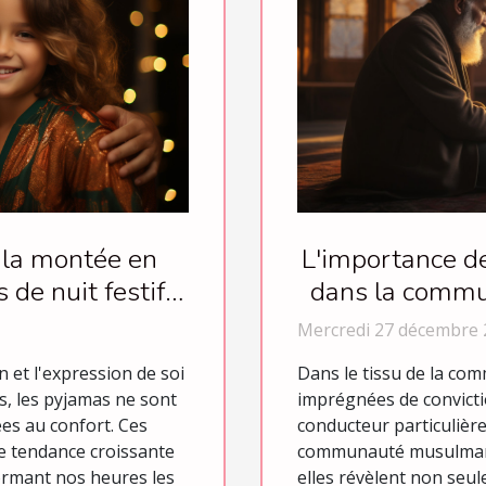
L'importance de
 la montée en
dans la commu
de nuit festifs
els
Mercredi 27 décembre 
Dans le tissu de la co
 et l'expression de soi
imprégnées de convictio
s, les pyjamas ne sont
conducteur particulièr
ées au confort. Ces
communauté musulmane.
 tendance croissante
elles révèlent non seu
ormant nos heures les