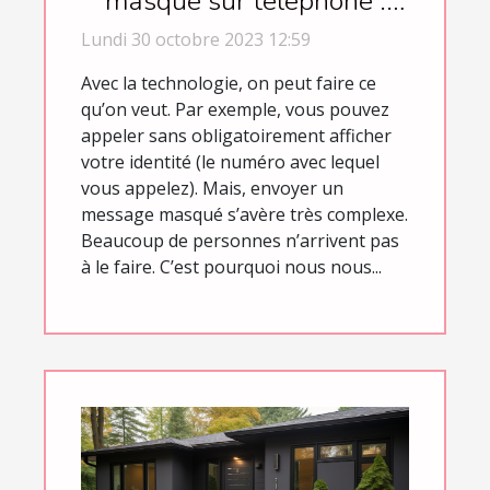
masqué sur téléphone :
comment s’y prendre ?
Lundi 30 octobre 2023 12:59
Avec la technologie, on peut faire ce
qu’on veut. Par exemple, vous pouvez
appeler sans obligatoirement afficher
votre identité (le numéro avec lequel
vous appelez). Mais, envoyer un
message masqué s’avère très complexe.
Beaucoup de personnes n’arrivent pas
à le faire. C’est pourquoi nous nous...