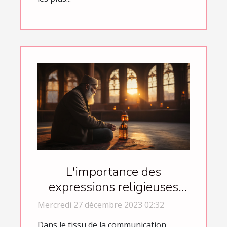
L'importance des
expressions religieuses
dans la communication
Mercredi 27 décembre 2023 02:32
quotidienne des
Dans le tissu de la communication