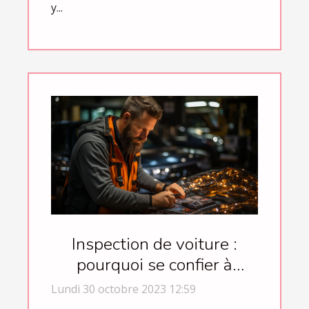
y...
Inspection de voiture :
pourquoi se confier à
Trustoo ?
Lundi 30 octobre 2023 12:59