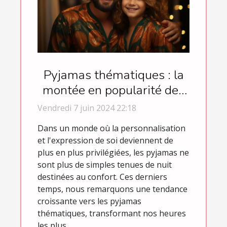
Pyjamas thématiques : la
montée en popularité des
vêtements de nuit festifs
Vendredi 7 juin 2024 22:18
et occasionnels
Dans un monde où la personnalisation
et l'expression de soi deviennent de
plus en plus privilégiées, les pyjamas ne
sont plus de simples tenues de nuit
destinées au confort. Ces derniers
temps, nous remarquons une tendance
croissante vers les pyjamas
thématiques, transformant nos heures
les plus...