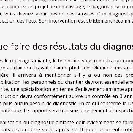
ous élaborez un projet de démolissage, le diagnostic se conc
i, vous devriez avoir besoin des services d’un diagnost
spection des lieux. Son intervention est strictement recom
e faire des résultats du diagnos
s le repérage amiante, le technicien vous remettra un rap
re au clair son travail. Chaque photo des éléments mis au p
ière, il arrivera à mentionner s’il y a ou non des pr
bilitation, les personnels du chantier devront essentielle
rité, une spécialisation en terme d’enlèvement amiante ap
truction devra conformément suivre un contrôle en 3 années
s plus aucun besoin de diagnostic. En ce qui concerne le DA
matériaux. Le rapport sera transmis directement à l’inspectio
éalisation du diagnostic amiante doit évidemment se faire
ltats devront être sortis après 7 à 10 jours pour enfin obt