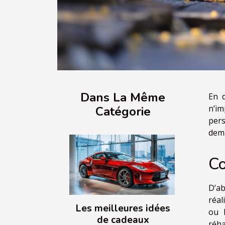
Dans La Même
En d
n’im
Catégorie
pers
dema
Co
D’ab
réal
Les meilleures idées
ou 
de cadeaux
réha