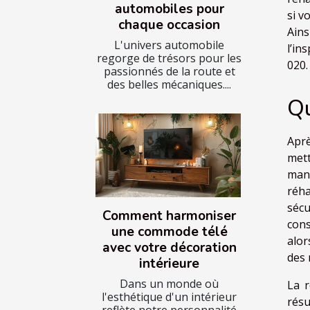
automobiles pour
si v
chaque occasion
Ains
L'univers automobile
l’in
regorge de trésors pour les
020.
passionnés de la route et
des belles mécaniques....
Qu
Aprè
mett
man
réha
sécu
Comment harmoniser
cons
une commode télé
alor
avec votre décoration
des 
intérieure
Dans un monde où
La r
l'esthétique d'un intérieur
résu
reflète notre personnalité