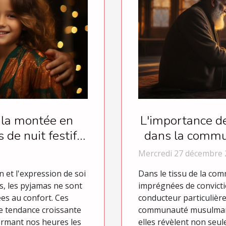
L'importance de
 la montée en
dans la commu
de nuit festifs
els
Mercredi 27 décembre 
Dans le tissu de la co
 et l'expression de soi
imprégnées de convictio
s, les pyjamas ne sont
conducteur particulièr
ées au confort. Ces
communauté musulmane.
 tendance croissante
elles révèlent non seu
ormant nos heures les