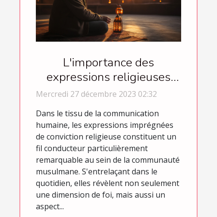
L'importance des
expressions religieuses
dans la communication
Mercredi 27 décembre 2023 02:32
quotidienne des
Dans le tissu de la communication
musulmans
humaine, les expressions imprégnées
de conviction religieuse constituent un
fil conducteur particulièrement
remarquable au sein de la communauté
musulmane. S'entrelaçant dans le
quotidien, elles révèlent non seulement
une dimension de foi, mais aussi un
aspect...