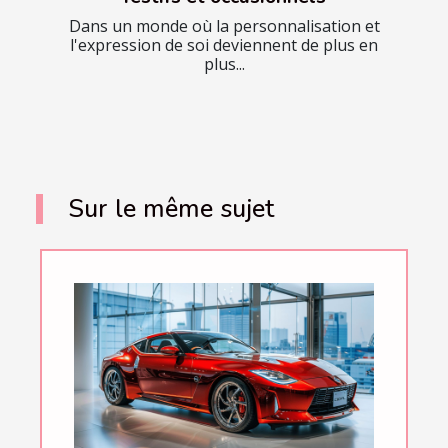
Dans un monde où la personnalisation et
l'expression de soi deviennent de plus en
plus...
Sur le même sujet