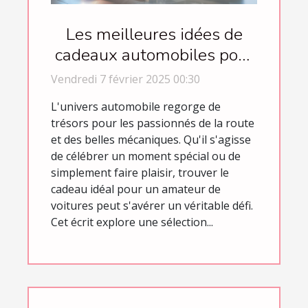
Les meilleures idées de
cadeaux automobiles pour
chaque occasion
Vendredi 7 février 2025 00:30
L'univers automobile regorge de
trésors pour les passionnés de la route
et des belles mécaniques. Qu'il s'agisse
de célébrer un moment spécial ou de
simplement faire plaisir, trouver le
cadeau idéal pour un amateur de
voitures peut s'avérer un véritable défi.
Cet écrit explore une sélection...