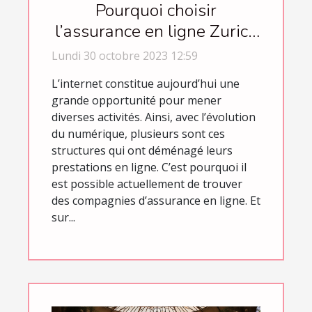
Pourquoi choisir
l’assurance en ligne Zurich
Connect ?
Lundi 30 octobre 2023 12:59
L’internet constitue aujourd’hui une
grande opportunité pour mener
diverses activités. Ainsi, avec l’évolution
du numérique, plusieurs sont ces
structures qui ont déménagé leurs
prestations en ligne. C’est pourquoi il
est possible actuellement de trouver
des compagnies d’assurance en ligne. Et
sur...