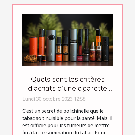
Quels sont les critères
d’achats d’une cigarette
électronique ?
Lundi 30 octobre 2023 12:58
C’est un secret de polichinelle que le
tabac soit nuisible pour la santé. Mais, il
est difficile pour les fumeurs de mettre
fin à la consommation du tabac. Pour