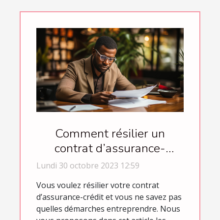
Comment résilier un
contrat d’assurance-
crédit ?
Lundi 30 octobre 2023 12:59
Vous voulez résilier votre contrat
d’assurance-crédit et vous ne savez pas
quelles démarches entreprendre. Nous