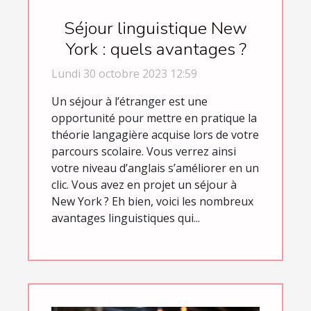
Séjour linguistique New
York : quels avantages ?
Lundi 30 octobre 2023 12:59
Un séjour à l’étranger est une
opportunité pour mettre en pratique la
théorie langagière acquise lors de votre
parcours scolaire. Vous verrez ainsi
votre niveau d’anglais s’améliorer en un
clic. Vous avez en projet un séjour à
New York ? Eh bien, voici les nombreux
avantages linguistiques qui...