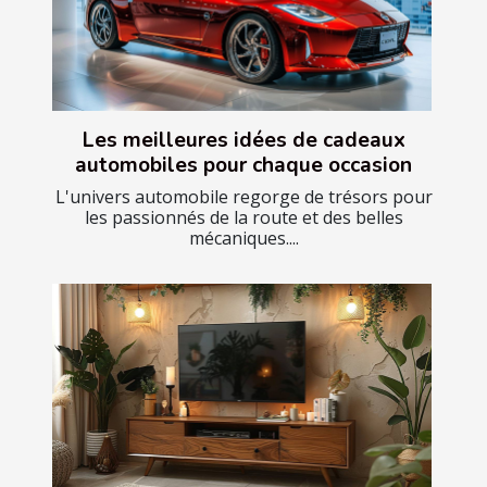
Les meilleures idées de cadeaux
automobiles pour chaque occasion
L'univers automobile regorge de trésors pour
les passionnés de la route et des belles
mécaniques....