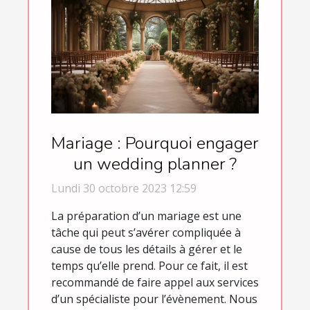
Mariage : Pourquoi engager
un wedding planner ?
Lundi 30 octobre 2023 12:59
La préparation d’un mariage est une
tâche qui peut s’avérer compliquée à
cause de tous les détails à gérer et le
temps qu’elle prend. Pour ce fait, il est
recommandé de faire appel aux services
d’un spécialiste pour l’évènement. Nous