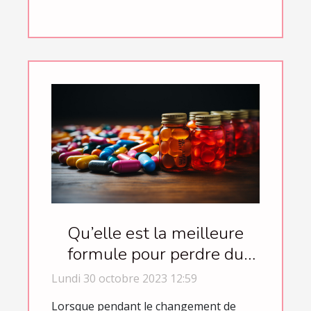
Qu’elle est la meilleure
formule pour perdre du
poids ?
Lundi 30 octobre 2023 12:59
Lorsque pendant le changement de