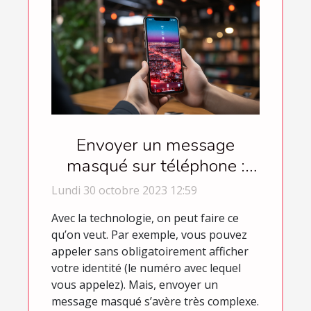
Envoyer un message
masqué sur téléphone :
comment s’y prendre ?
Lundi 30 octobre 2023 12:59
Avec la technologie, on peut faire ce
qu’on veut. Par exemple, vous pouvez
appeler sans obligatoirement afficher
votre identité (le numéro avec lequel
vous appelez). Mais, envoyer un
message masqué s’avère très complexe.