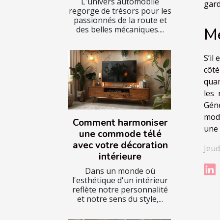
L'univers automobile
gard
regorge de trésors pour les
passionnés de la route et
Me
des belles mécaniques....
S’il
côté
quan
les 
Géné
modè
Comment harmoniser
une 
une commode télé
avec votre décoration
Jeud
intérieure
Dans un monde où
l'esthétique d'un intérieur
reflète notre personnalité
et notre sens du style,...