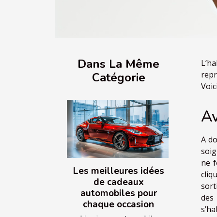
Dans La Même
L’ha
repr
Catégorie
Voic
Av
A do
soig
ne f
Les meilleures idées
cliq
de cadeaux
sort
automobiles pour
des 
chaque occasion
s’ha