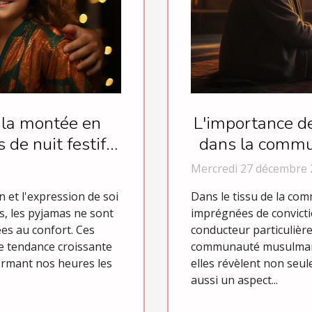
L'importance de
 la montée en
dans la commu
de nuit festifs
els
Mercredi 27 décembre 
Dans le tissu de la co
 et l'expression de soi
imprégnées de convictio
s, les pyjamas ne sont
conducteur particulièr
ées au confort. Ces
communauté musulmane.
 tendance croissante
elles révèlent non seu
ormant nos heures les
aussi un aspect...