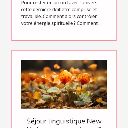
Pour rester en accord avec l’univers,
cette dernière doit être comprise et
travaillée. Comment alors contrôler
votre énergie spirituelle ? Comment...
Séjour linguistique New