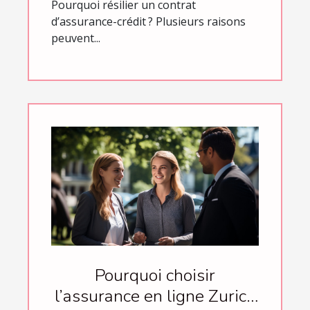
Pourquoi résilier un contrat
d’assurance-crédit ? Plusieurs raisons
peuvent...
Pourquoi choisir
l’assurance en ligne Zurich