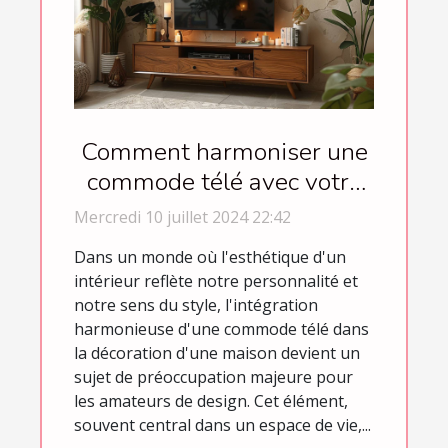
Comment harmoniser une
commode télé avec votre
décoration intérieure
Mercredi 10 juillet 2024 22:42
Dans un monde où l'esthétique d'un
intérieur reflète notre personnalité et
notre sens du style, l'intégration
harmonieuse d'une commode télé dans
la décoration d'une maison devient un
sujet de préoccupation majeure pour
les amateurs de design. Cet élément,
souvent central dans un espace de vie,...