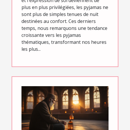
et l'expression de soi deviennent de
plus en plus privilégiées, les pyjamas ne
sont plus de simples tenues de nuit
destinées au confort. Ces derniers
temps, nous remarquons une tendance
croissante vers les pyjamas
thématiques, transformant nos heures
les plus...