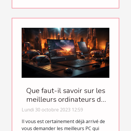
Que faut-il savoir sur les
meilleurs ordinateurs de
l’année 2021 ?
Lundi 30 octobre 2023 12:59
Il vous est certainement déjà arrivé de
vous demander les meilleurs PC qui