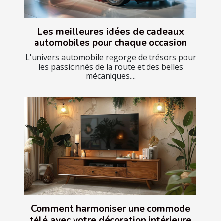
Les meilleures idées de cadeaux
automobiles pour chaque occasion
L'univers automobile regorge de trésors pour
les passionnés de la route et des belles
mécaniques....
Comment harmoniser une commode
télé avec votre décoration intérieure