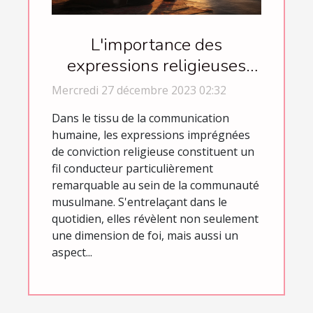
L'importance des
expressions religieuses
dans la communication
Mercredi 27 décembre 2023 02:32
quotidienne des
Dans le tissu de la communication
musulmans
humaine, les expressions imprégnées
de conviction religieuse constituent un
fil conducteur particulièrement
remarquable au sein de la communauté
musulmane. S'entrelaçant dans le
quotidien, elles révèlent non seulement
une dimension de foi, mais aussi un
aspect...