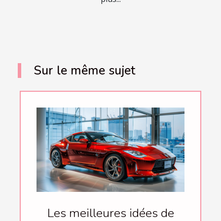
Sur le même sujet
Les meilleures idées de