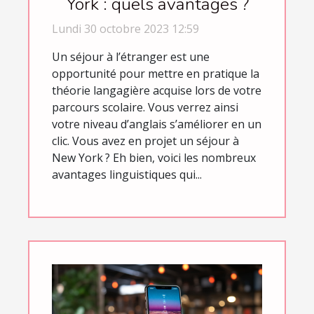
York : quels avantages ?
Lundi 30 octobre 2023 12:59
Un séjour à l’étranger est une
opportunité pour mettre en pratique la
théorie langagière acquise lors de votre
parcours scolaire. Vous verrez ainsi
votre niveau d’anglais s’améliorer en un
clic. Vous avez en projet un séjour à
New York ? Eh bien, voici les nombreux
avantages linguistiques qui...