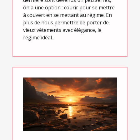
on a une option : courir pour se mettre
à couvert en se mettant au régime. En
plus de nous permettre de porter de
vieux vêtements avec élégance, le
régime idéal...