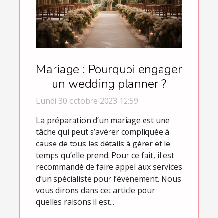
Mariage : Pourquoi engager
un wedding planner ?
Lundi 30 octobre 2023 12:59
La préparation d’un mariage est une
tâche qui peut s’avérer compliquée à
cause de tous les détails à gérer et le
temps qu’elle prend. Pour ce fait, il est
recommandé de faire appel aux services
d’un spécialiste pour l’évènement. Nous
vous dirons dans cet article pour
quelles raisons il est...