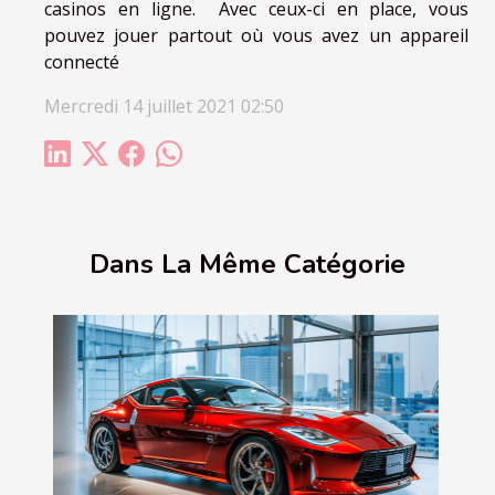
casinos en ligne. Avec ceux-ci en place, vous
pouvez jouer partout où vous avez un appareil
connecté
Mercredi 14 juillet 2021 02:50
Dans La Même Catégorie