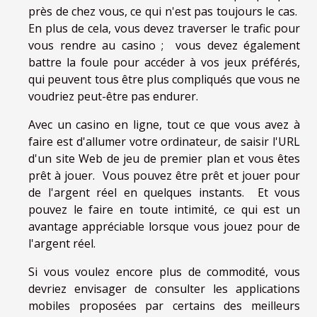
près de chez vous, ce qui n'est pas toujours le cas.
En plus de cela, vous devez traverser le trafic pour
vous rendre au casino ; vous devez également
battre la foule pour accéder à vos jeux préférés,
qui peuvent tous être plus compliqués que vous ne
voudriez peut-être pas endurer.
Avec un casino en ligne, tout ce que vous avez à
faire est d'allumer votre ordinateur, de saisir l'URL
d'un site Web de jeu de premier plan et vous êtes
prêt à jouer. Vous pouvez être prêt et jouer pour
de l'argent réel en quelques instants. Et vous
pouvez le faire en toute intimité, ce qui est un
avantage appréciable lorsque vous jouez pour de
l'argent réel.
Si vous voulez encore plus de commodité, vous
devriez envisager de consulter les applications
mobiles proposées par certains des meilleurs