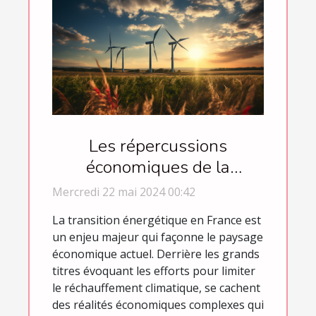
Les répercussions
économiques de la
transition énergétique en
Mercredi 22 mai 2024 00:42
France
La transition énergétique en France est
un enjeu majeur qui façonne le paysage
économique actuel. Derrière les grands
titres évoquant les efforts pour limiter
le réchauffement climatique, se cachent
des réalités économiques complexes qui