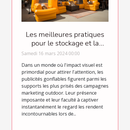
Les meilleures pratiques
pour le stockage et la
maintenance des publicités
Samedi 16 mars 2024 00:00
gonflables
Dans un monde où l'impact visuel est
primordial pour attirer l'attention, les
publicités gonflables figurent parmi les
supports les plus prisés des campagnes
marketing outdoor. Leur présence
imposante et leur faculté à captiver
instantanément le regard les rendent
incontournables lors de...