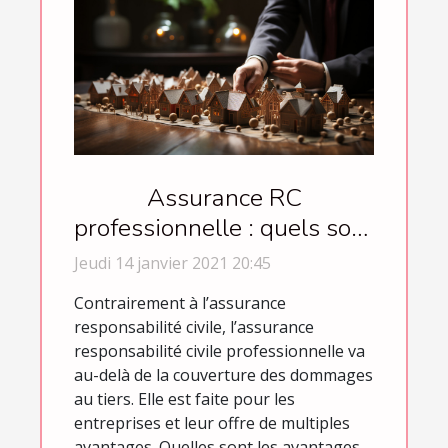
Assurance RC
professionnelle : quels sont
les avantages ?
Jeudi 14 janvier 2021 20:45
Contrairement à l’assurance
responsabilité civile, l’assurance
responsabilité civile professionnelle va
au-delà de la couverture des dommages
au tiers. Elle est faite pour les
entreprises et leur offre de multiples
avantages. Quelles sont les avantages