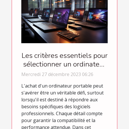
Les critères essentiels pour
sélectionner un ordinateur
portable adapté aux
Mercredi 27 décembre 2023 06:26
exigences des logiciels
L'achat d'un ordinateur portable peut
professionnels
s'avérer être un véritable défi, surtout
lorsqu'il est destiné à répondre aux
besoins spécifiques des logiciels
professionnels. Chaque détail compte
pour garantir la compatibilité et la
performance attendue. Dans cet